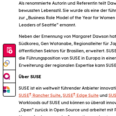
Als renommierte Autorin und Referentin teilt D
bewussten Lebensstil. Sie wurde als eine der 
zur „Business Role Model of the Year for Wome
Leaders of Seattle“ ernannt.
Neben der Ernennung von Margaret Dawson hat 
Südkorea, Gen Watanabe, Regionalleiter für Jap
öffentlichen Sektors für Brasilien, erweitert. SU
die Führungsposition von SUSE in Europa in ein
Erweiterung der regionalen Expertise kann SUSE
Über SUSE
SUSE ist ein weltweit führender Anbieter innova
®
®
SUSE
Rancher Suite
,
SUSE
Edge Suite
und
SU
Workloads auf SUSE und können so überall innov
„Open“ zurück in Open Source und arbeitet mit 