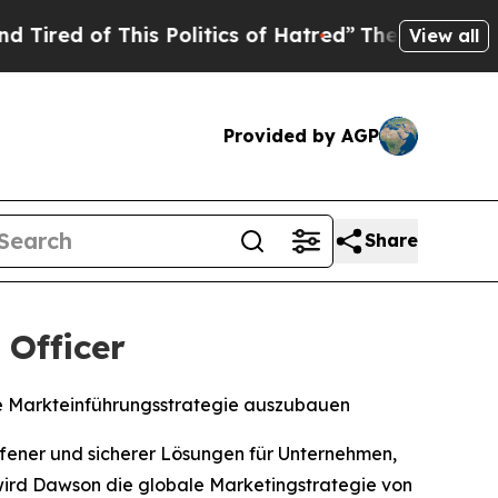
 of This Politics of Hatred”
The Story Behind Tr
View all
Provided by AGP
Share
Officer
le Markteinführungsstrategie auszubauen
offener und sicherer Lösungen für Unternehmen,
wird Dawson die globale Marketingstrategie von