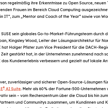
awson regelmäßig ihre Erkenntnisse zu Open Source, neuen
führenden Frauen im Bereich Cloud Computing ausgezeichn
n in IT“, zum „Mentor and Coach of the Year“ sowie von 
SUSE sein globales Go-to-Market-Führungsteam durch die
an, Kingsley Wood, Leiter der Lösungsarchitektur für No
SE hat Holger Pfister zum Vice President für die DACH-Regi
er Zeit gestärkt hat, in der Unternehmen zunehmend nach 
 das Kundenerlebnis verbessern und gezielt auf lokale A
tiver, zuverlässiger und sicherer Open-Source-Lösungen f
®
SE
AI Suite
. Mehr als 60 % der Fortune-500-Unternehmen v
ativ sein – vom Rechenzentrum über die Cloud bis hin zu
Partnern und Communitys zusammen, um Kundinnen und Kund